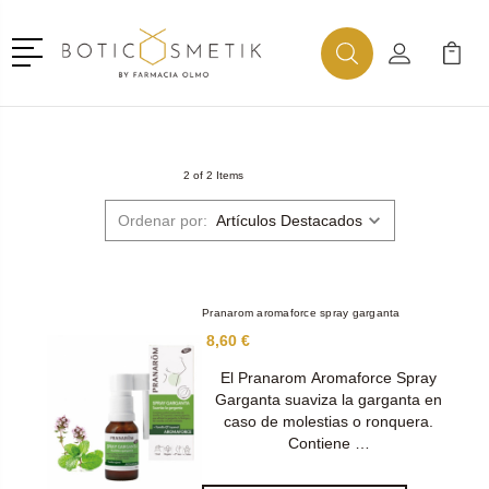
Menú
Buscar
Mi Cuenta
Mi Ca
Buscar
2 of 2 Items
Ordenar por:
Pranarom aromaforce spray garganta
8,60 €
El Pranarom Aromaforce Spray
Garganta suaviza la garganta en
caso de molestias o ronquera.
Contiene …