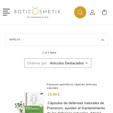
Menú
Buscar
Mi Cuenta
Mi Ca
Buscar
MARCAS
1 of 1 Items
Ordenar por:
Pranarom aromaforce cápsulas defensas
naturales
15,40 €
Cápsulas de defensas naturales de
Pranarom, ayudan al mantenimiento