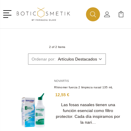
Menú
Buscar
Mi Cuenta
Mi Ca
Buscar
2 of 2 Items
Ordenar por:
NOVARTIS
Rhinomer fuerza 2 limpieza nasal 135 mL
12,55 €
Las fosas nasales tienen una
función esencial como filtro
protector. Cada día inspiramos por
la nari…