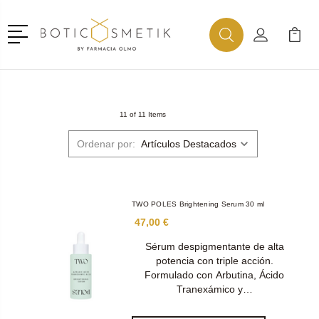
Menú
Buscar
Mi Cuenta
Mi Ca
Buscar
11 of 11 Items
Ordenar por:
TWO POLES Brightening Serum 30 ml
47,00 €
Sérum despigmentante de alta
potencia con triple acción.
Formulado con Arbutina, Ácido
Tranexámico y…