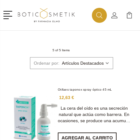
Menú
Buscar
Mi Cuenta
Mi Ca
Buscar
5 of 5 Items
Ordenar por:
Otifaes taponox spray óptico 45 mL
12,63 €
La cera del oído es una secreción
natural que actúa como barrera. En
ocasiones, se produce una acumu…
AGREGAR AL CARRITO