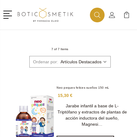
Menú
Buscar
Mi Cuenta
Mi Ca
Buscar
7 of 7 Items
Ordenar por:
Neo peques felices sueños 150 mL
15,30 €
Jarabe infantil a base de L-
Triptófano y extractos de plantas de
acción inductora del sueño,
Magnesi…