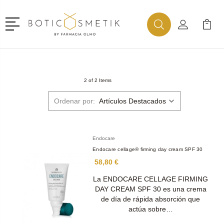
Menú
Buscar
Mi Cuenta
Mi Ca
Buscar
2 of 2 Items
Ordenar por:
Endocare
Endocare cellage® firming day cream SPF 30
58,80 €
La ENDOCARE CELLAGE FIRMING
DAY CREAM SPF 30 es una crema
de día de rápida absorción que
actúa sobre…