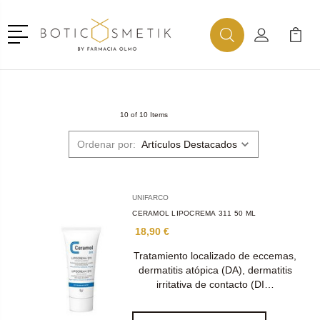
Menú
Buscar
Mi Cuenta
Mi Ca
Buscar
10 of 10 Items
Ordenar por:
UNIFARCO
CERAMOL LIPOCREMA 311 50 ML
18,90 €
​​​Tratamiento localizado de eccemas,
dermatitis atópica (DA), dermatitis
irritativa de contacto (DI…