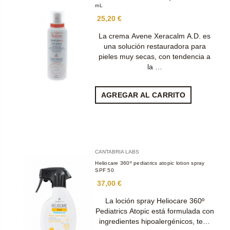
mL
25,20 €
La crema Avene Xeracalm A.D. es
una solución restauradora para
pieles muy secas, con tendencia a
la …
AGREGAR AL CARRITO
CANTABRIA LABS
Heliocare 360º pediatrics atopic lotion spray
SPF 50
37,00 €
La loción spray Heliocare 360º
Pediatrics Atopic está formulada con
ingredientes hipoalergénicos, te…