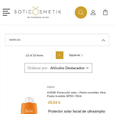
Menú
Buscar
Mi Cuenta
Mi Ca
Buscar
MARCAS
1
Siguiente
12 of 16 Items
Ordenar por:
Avène
AVENE Protección solar - Pieles sensibles Ultra
Fluido Invisible SP50+ 50ml
25,53 €
Protector solar facial de ultraamplio