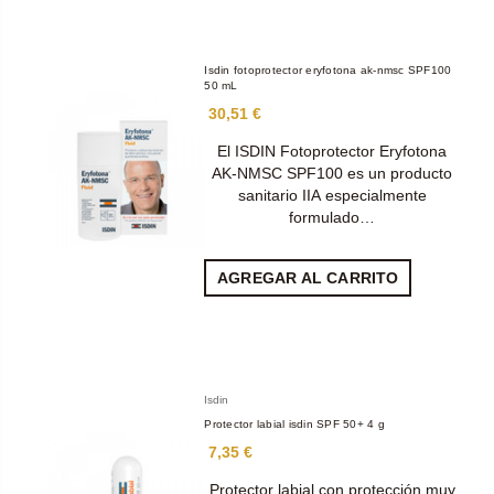
Isdin fotoprotector eryfotona ak-nmsc SPF100
50 mL
30,51 €
El ISDIN Fotoprotector Eryfotona
AK-NMSC SPF100 es un producto
sanitario IIA especialmente
formulado…
AGREGAR AL CARRITO
Isdin
Protector labial isdin SPF 50+ 4 g
7,35 €
Protector labial con protección muy