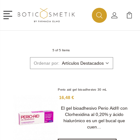
Menú
Buscar
Mi Cuenta
Mi Ca
Buscar
5 of 5 Items
Ordenar por:
Perio aid gel bioadhesivo 30 mL
16,48 €
El gel bioadhesivo Perio Aid® con
Clorhexidina al 0,20% y ácido
hialurónico es un gel bucal que
cuen…