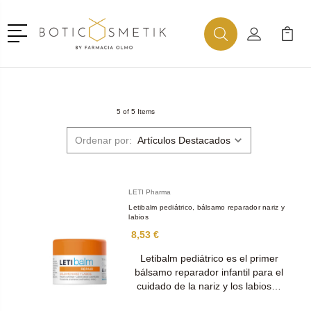
Menú
Buscar
Mi Cuenta
Mi Ca
Buscar
5 of 5 Items
Ordenar por:
LETI Pharma
Letibalm pediátrico, bálsamo reparador nariz y
labios
8,53 €
Letibalm pediátrico es el primer
bálsamo reparador infantil para el
cuidado de la nariz y los labios…