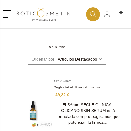
Menú
Buscar
Mi Cuenta
Mi Ca
Buscar
5 of 5 Items
Ordenar por:
Segle Clinical
Segle clinical glicano skin serum
49,32 €
El Sérum SEGLE CLINICAL
GLICANO SKIN SERUM está
formulado con proteoglicanos que
potencian la firmez…