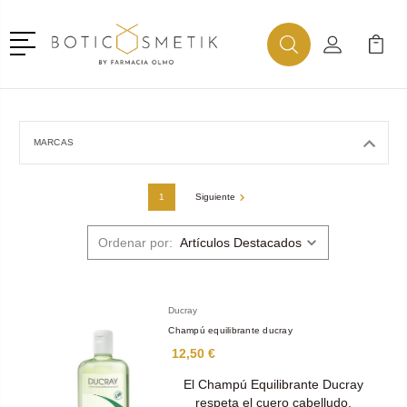
Menú
Buscar
Mi Cuenta
Mi Ca
Buscar
MARCAS
1
Siguiente
Ordenar por:
Ducray
Champú equilibrante ducray
12,50 €
El Champú Equilibrante Ducray
respeta el cuero cabelludo,