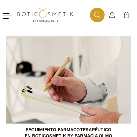
Menú
Buscar
Mi Cuenta
Mi Ca
Buscar
SEGUIMIENTO FARMACOTERAPÉUTICO
EN BOTICOSMETIK BY FARMACIA OLMO