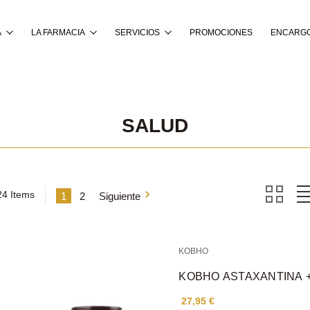
Buscar
A
LA FARMACIA
SERVICIOS
PROMOCIONES
ENCARGO
SALUD
24 Items
1
2
Siguiente
KOBHO
KOBHO ASTAXANTINA +
27,95 €