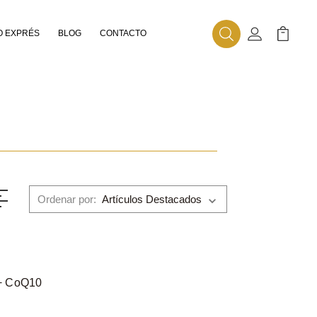
 EXPRÉS
BLOG
CONTACTO
Buscar
Mi Cuenta
Mi Carr
Ordenar por:
 CoQ10