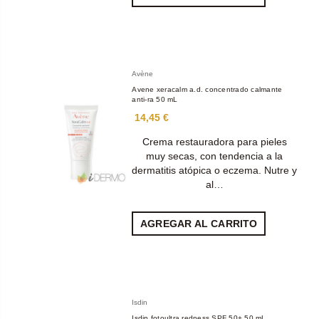
Avène
Avene xeracalm a.d. concentrado calmante
anti-ra 50 mL
14,45 €
Crema restauradora para pieles
muy secas, con tendencia a la
dermatitis atópica o eczema. Nutre y
al…
AGREGAR AL CARRITO
Isdin
Isdin fotoultra redness SPF 50+ 50 mL