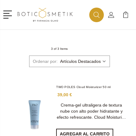
Menú
Buscar
Mi Cuenta
Mi Ca
Buscar
3 of 3 Items
Ordenar por:
TWO POLES Cloud Moisturizer 50 ml
39,00 €
Crema-gel ultraligera de textura
nube con alto poder hidratante y
efecto refrescante. Cloud Moisturi…
AGREGAR AL CARRITO