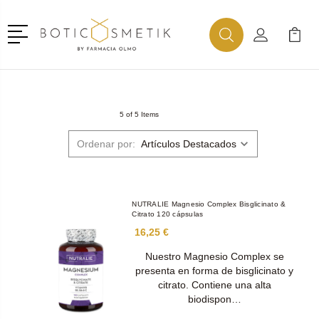
Menú
Buscar
Mi Cuenta
Mi Ca
Buscar
5 of 5 Items
Ordenar por:
NUTRALIE Magnesio Complex Bisglicinato &
Citrato 120 cápsulas
16,25 €
Nuestro Magnesio Complex se
presenta en forma de bisglicinato y
citrato. Contiene una alta
biodispon…