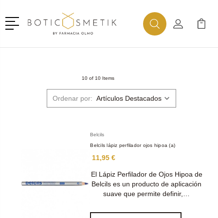
Menú
Buscar
Mi Cuenta
Mi Ca
Buscar
10 of 10 Items
Ordenar por:
Belcils
Belcils lápiz perfilador ojos hipoa (a)
11,95 €
El Lápiz Perfilador de Ojos Hipoa de
Belcils es un producto de aplicación
suave que permite definir,…